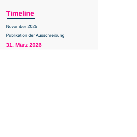
Timeline
November 2025
Publikation der Ausschreibung
31. März 2026
Einsendetermin der Matura-
Arbeiten für den Building-Matura-
Award
Ende April 2026
Jurierung
Anfang Mai 2026
Bekanntgabe Nominierte, Auszeichnete und
Gewiner:in
Ende Mai / Ende Juni 2026
Übergabe der Auszeichnungen (Urkunden)
im Rahmen der jeweiligen Matura-