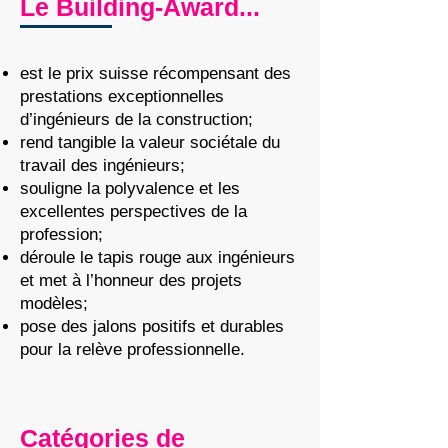
Le Building-Award...
erkannt und anerkannt. Der Building-
Award soll den Ingenieurberufen am 
Bau die verdiente Aufmerksamkeit 
est le prix suisse récompensant des
verschaffen und die Berufe für den 
prestations exceptionnelles
Nachwuchs bekannter und attraktiver 
d’ingénieurs de la construction;
machen.
rend tangible la valeur sociétale du
travail des ingénieurs;
souligne la polyvalence et les
excellentes perspectives de la
profession;
déroule le tapis rouge aux ingénieurs
et met à l’honneur des projets
modèles;
pose des jalons positifs et durables
pour la relève professionnelle.
Catégories de